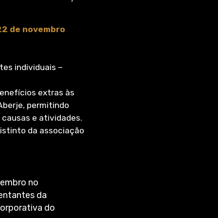
 22 de novembro
es individuais –
nefícios extras às
Aberje, permitindo
causas e atividades.
istinto da associação
zembro no
sentantes da
corporativa do