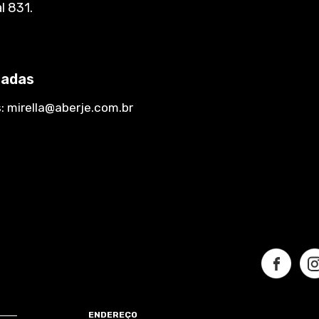
l 831.
radas
s:
mirella@aberje.com.br
ENDEREÇO