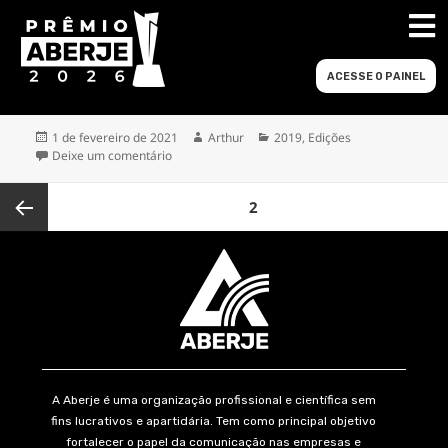
Autor:
Arthur
Sul
ACESSE O PAINEL
Publicado
Autor
Categorias
1 de fevereiro de 2021
Arthur
2019
,
Edições
em
em Sul
Deixe um comentário
Paginação
PÁGINA
2
de
posts
Página
anterior
A Aberje é uma organização profissional e científica sem
fins lucrativos e apartidária. Tem como principal objetivo
fortalecer o papel da comunicação nas empresas e